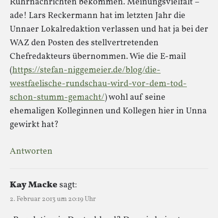
Ruhrnachrichten bekommen. Meinungsvielfalt –
ade! Lars Reckermann hat im letzten Jahr die
Unnaer Lokalredaktion verlassen und hat ja bei der
WAZ den Posten des stellvertretenden
Chefredakteurs übernommen. Wie die E-mail
(
https://stefan-niggemeier.de/blog/die-
westfaelische-rundschau-wird-vor-dem-tod-
schon-stumm-gemacht/
) wohl auf seine
ehemaligen Kolleginnen und Kollegen hier in Unna
gewirkt hat?
Antworten
Kay Macke
sagt:
2. Februar 2013 um 20:19 Uhr