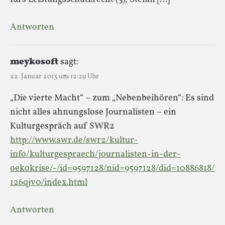
Antworten
meykosoft
sagt:
22. Januar 2013 um 12:29 Uhr
„Die vierte Macht“ – zum „Nebenbeihören“: Es sind
nicht alles ahnungslose Journalisten – ein
Kulturgespräch auf SWR2
http://www.swr.de/swr2/kultur-
info/kulturgespraech/journalisten-in-der-
oekokrise/-/id=9597128/nid=9597128/did=10886818/
126qjv0/index.html
Antworten