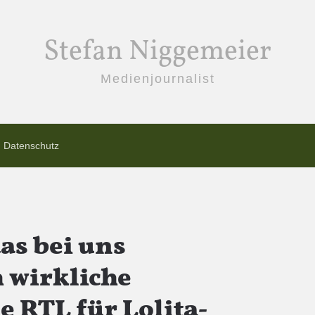
Stefan Niggemeier
Medienjournalist
Datenschutz
as bei uns
h wirkliche
 RTL für Lolita-