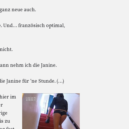
e ganz neue auch.
de. Und… französisch optimal,
nicht.
ann nehm ich die Janine.
ie Janine für ’ne Stunde. (…)
 hier im
er
rige
is zu