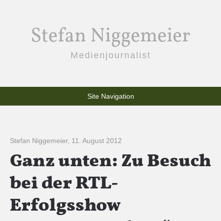
Stefan Niggemeier
Medienjournalist
Site Navigation
Stefan Niggemeier
,
11. August 2012
Ganz unten: Zu Besuch
bei der RTL-
Erfolgsshow