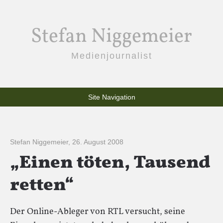
Stefan Niggemeier
Medienjournalist
Site Navigation
Stefan Niggemeier
,
26. August 2008
„Einen töten, Tausend
retten“
Der Online-Ableger von RTL versucht, seine