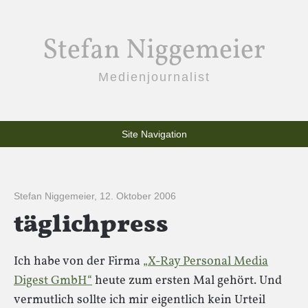
Stefan Niggemeier
Medienjournalist
Site Navigation
Stefan Niggemeier
,
12. Oktober 2006
täglichpress
Ich habe von der Firma
„X-Ray Personal Media
Digest GmbH“
heute zum ersten Mal gehört. Und
vermutlich sollte ich mir eigentlich kein Urteil