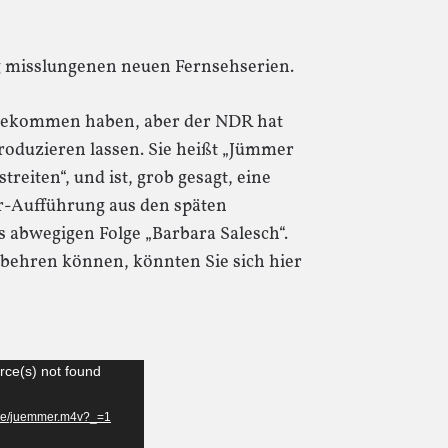
g misslungenen neuen Fernsehserien.
tbekommen haben, aber der NDR hat
oduzieren lassen. Sie heißt „Jümmer
reiten“, und ist, grob gesagt, eine
r-Aufführung aus den späten
s abwegigen Folge „Barbara Salesch“.
tbehren können, könnten Sie sich hier
rce(s) not found
r.de/juemmer.m4v?_=1