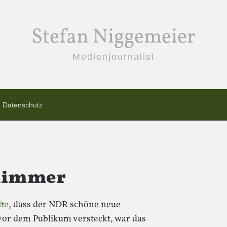
Stefan Niggemeier
Medienjournalist
Datenschutz
 nimmer
lte
, dass der NDR schöne neue
or dem Publikum versteckt, war das