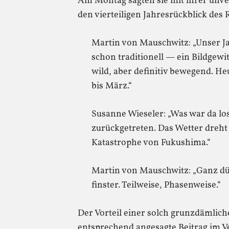
Am Montag sagten sie mit ihrer unve
den vierteiligen Jahresrückblick des
Martin von Mauschwitz: „Unser Ja
schon traditionell — ein Bildgew
wild, aber definitiv bewegend. He
bis März.“
Susanne Wieseler: „Was war da lo
zurückgetreten. Das Wetter dreht 
Katastrophe von Fukushima.“
Martin von Mauschwitz: „Ganz dü
finster. Teilweise, Phasenweise.“
Der Vorteil einer solch grunzdämlich
entsprechend angesagte Beitrag im Ve