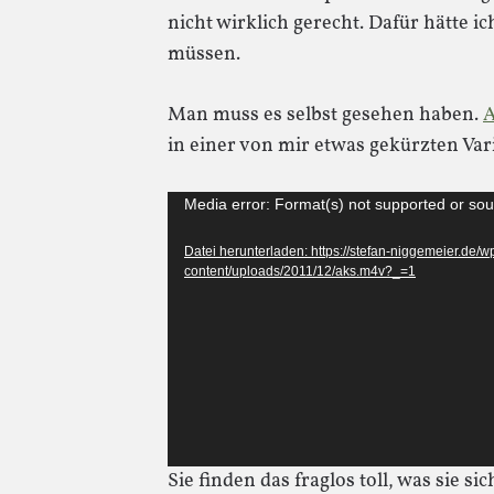
nicht wirklich gerecht. Dafür hätte 
müssen.
Man muss es selbst gesehen haben.
A
in einer von mir etwas gekürzten Vari
Video-
Media error: Format(s) not supported or sou
Player
Datei herunterladen: https://stefan-niggemeier.de/w
content/uploads/2011/12/aks.m4v?_=1
Sie finden das fraglos toll, was sie 