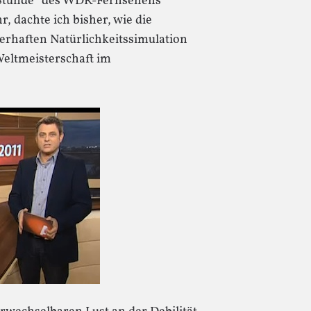
en Stunde“ des WDR-Fernsehens
hr, dachte ich bisher, wie die
rhaften Natürlichkeitssimulation
Weltmeisterschaft im