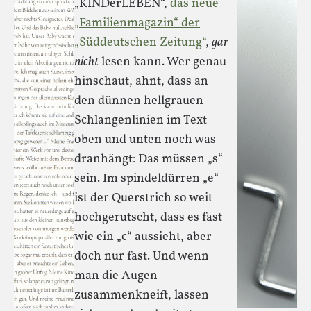
„KINDerLEBEN“,
das neue
„Familienmagazin“ der
„Süddeutschen Zeitung“
,
gar
nicht
lesen kann. Wer genau
hinschaut, ahnt, dass an
den dünnen hellgrauen
Schlangenlinien im Text
oben und unten noch was
dranhängt: Das müssen „s“
sein. Im spindeldürren „e“
ist der Querstrich so weit
hochgerutscht, dass es fast
wie ein „c“ aussieht, aber
doch nur fast. Und wenn
man die Augen
zusammenkneift, lassen