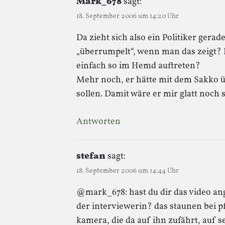
Mark_678
sagt:
18. September 2006 um 14:20 Uhr
Da zieht sich also ein Politiker gera
„überrumpelt“, wenn man das zeigt? 
einfach so im Hemd auftreten?
Mehr noch, er hätte mit dem Sakko ü
sollen. Damit wäre er mir glatt noc
Antworten
stefan
sagt:
18. September 2006 um 14:44 Uhr
@mark_678: hast du dir das video an
der interviewerin? das staunen bei pfl
kamera, die da auf ihn zufährt, auf s