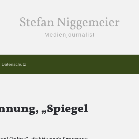
Stefan Niggemeier
Medienjournalist
Datenschutz
annung, „Spiegel