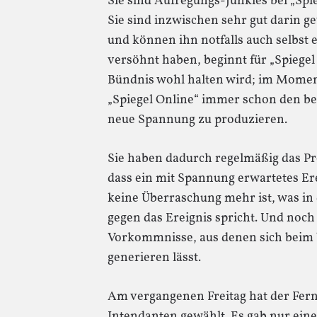
Sie sind Aufregungs-Junkies bei „Spi
Sie sind inzwischen sehr gut darin g
und können ihn notfalls auch selbst
versöhnt haben, beginnt für „Spiegel 
Bündnis wohl halten wird; im Momen
„Spiegel Online“ immer schon den b
neue Spannung zu produzieren.
Sie haben dadurch regelmäßig das Pro
dass ein mit Spannung erwartetes Erei
keine Überraschung mehr ist, was in 
gegen das Ereignis spricht. Und noch
Vorkommnisse, aus denen sich beim 
generieren lässt.
Am vergangenen Freitag hat der Fer
Intendanten gewählt. Es gab nur ein