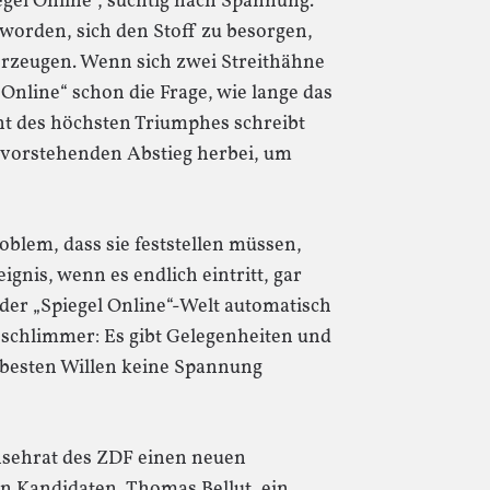
egel Online“, süchtig nach Spannung.
eworden, sich den Stoff zu besorgen,
 erzeugen. Wenn sich zwei Streithähne
Online“ schon die Frage, wie lange das
t des höchsten Triumphes schreibt
evorstehenden Abstieg herbei, um
blem, dass sie feststellen müssen,
gnis, wenn es endlich eintritt, gar
der „Spiegel Online“-Welt automatisch
 schlimmer: Es gibt Gelegenheiten und
besten Willen keine Spannung
nsehrat des ZDF einen neuen
en Kandidaten, Thomas Bellut, ein