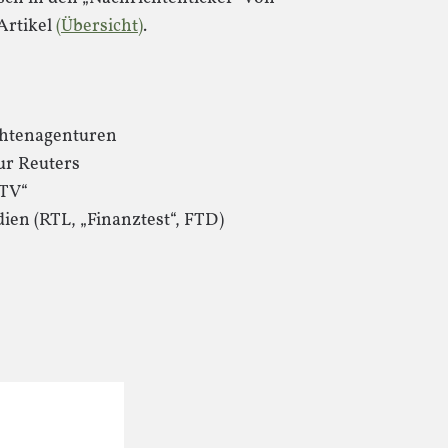
 Artikel
(Übersicht)
.
chtenagenturen
ur Reuters
-TV“
en (RTL, „Finanztest“, FTD)