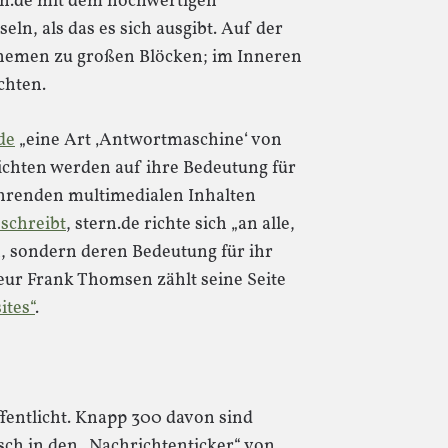
tern.de mit dem hochwertigen
ln, als das es sich ausgibt. Auf der
 Themen zu großen Blöcken; im Inneren
chten.
de
„eine Art ‚Antwortmaschine‘ von
chten werden auf ihre Bedeutung für
ührenden multimedialen Inhalten
schreibt
, stern.de richte sich „an alle,
n, sondern deren Bedeutung für ihr
eur Frank Thomsen zählt seine Seite
ites“
.
ffentlicht. Knapp 300 davon sind
ch in den „Nachrichtenticker“ von