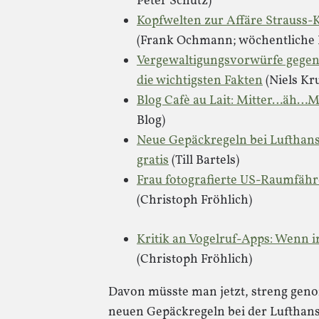
Peter Schütz)
Kopfwelten zur Affäre Strauss-
(Frank Ochmann; wöchentliche
Vergewaltigungsvorwürfe gegen 
die wichtigsten Fakten
(Niels Kr
Blog Cafè au Lait: Mitter…äh…
Blog)
Neue Gepäckregeln bei Lufthansa
gratis
(Till Bartels)
Frau fotografierte US-Raumfähre
(Christoph Fröhlich)
Kritik an Vogelruf-Apps: Wenn 
(Christoph Fröhlich)
Davon müsste man jetzt, streng gen
neuen Gepäckregeln bei der Lufthans