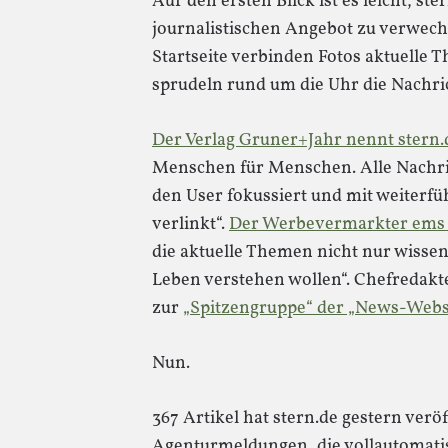
Auf den ersten Blick ist es leicht, s
journalistischen Angebot zu verwechse
Startseite verbinden Fotos aktuelle
sprudeln rund um die Uhr die Nachri
Der Verlag Gruner+Jahr nennt stern.
Menschen für Menschen. Alle Nachri
den User fokussiert und mit weiterf
verlinkt“.
Der Werbevermarkter ems 
die aktuelle Themen nicht nur wisse
Leben verstehen wollen“. Chefredakt
zur
„Spitzengruppe“ der „News-Webs
Nun.
367 Artikel hat stern.de gestern verö
Agenturmeldungen, die vollautomatis