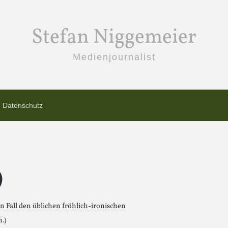
Stefan Niggemeier
Medienjournalist
Datenschutz
)
en Fall den üblichen fröhlich-ironischen
.)