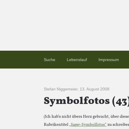
Suche
Lebenslauf
Impressum
Stefan Niggemeier
,
13. August 2008
Symbolfotos (43
(Ich hab’s nicht übers Herz gebracht, über dies
Rubrikentitel
„
Super
-Symbolfotos“
zu schreiben