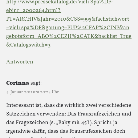
http://www.pressekatalog.de/Viel+Spa%DF-
ebinr_2000264.html?
PT=ARCHIV&Jahr=2010&CSS=995&fachstichwort
=viel+spa%DF&gattung=PUP%2CFAP%2CINP&an
gebotsform=ABO%2CEZH%2CATK&backlist=True
&Catalogswitch=3
Antworten
Corinna
sagt:
4. Januar 2011 um 20:24 Uhr
Interessant ist, dass die wirklich zwei verschiedene
Satzzeichen verwenden: Das Frausrufezeichen und
das Fragezeichen (s. „Baby mit 45?). Spricht ja
irgendwie dafür, dass das Frausrufezeichen doch