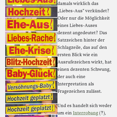
damals wirklich das
„Liebes-Aus“ verkündet?
Oder nur die Möglichkeit
eines Liebes-Auses
dezent angedeutet? Das
Satzzeichen hinter der
Schlagzeile, das auf den
ersten Blick wie ein
Ausrufezeichen wirkt, hat
einen dezenten Schwung,
der auch eine
Interpretation als
Fragezeichen zulässt.
Und es handelt sich weder
um ein
Interrobang
(‽),