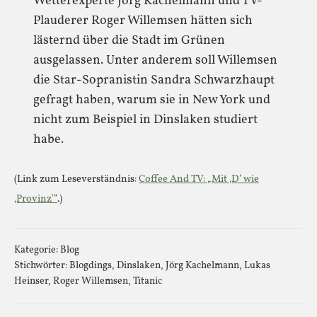
Wetterexperte Jörg Kachelmann und TV-
Plauderer Roger Willemsen hätten sich
lästernd über die Stadt im Grünen
ausgelassen. Unter anderem soll Willemsen
die Star-Sopranistin Sandra Schwarzhaupt
gefragt haben, warum sie in New York und
nicht zum Beispiel in Dinslaken studiert
habe.
(Link zum Leseverständnis:
Coffee And TV: „Mit ‚D‘ wie
‚Provinz'“
.)
Kategorie:
Blog
Stichwörter:
Blogdings
,
Dinslaken
,
Jörg Kachelmann
,
Lukas
Heinser
,
Roger Willemsen
,
Titanic