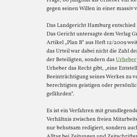
Frage, ob Jungblut als Urheber ein Re
gegen seinen Willen in einer massiv 
Das Landgericht Hamburg entschied jet
Das Gericht untersagte dem Verlag G
Artikel „Plan B“ aus Heft 12/2009 wei
das Urteil war dabei nicht die Zahl d
der Beteiligten, sondern das
Urheberp
Urheber das Recht gibt, „eine Entste
Beeinträchtigung seines Werkes zu ver
berechtigten geistigen oder persönl
gefährden“.
Es ist ein Verfahren mit grundlegen
Verhältnis zwischen freien Mitarbeit
nur behutsam redigiert, sondern auc
Alltag bei Zeitungen und Zeitschrifte