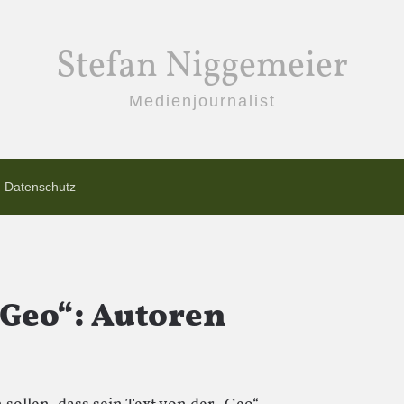
Stefan Niggemeier
Medienjournalist
Datenschutz
„Geo“: Autoren