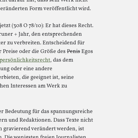
cht darauf hat, dass sein Werk nicht
veränderten Form veröffentlicht wird.
zt (308 O 78/10): Er hat dieses Recht.
runer + Jahr, den entsprechenden
ter zu verbreiten. Entscheidend für
er Preise oder die Größe des
Penis
Egos
ersönlichkeitsrecht
, das dem
llung oder eine andere
bieten, die geeignet ist, seine
ichen Interessen am Werk zu
der Bedeutung für das spannungsreiche
ern und Redaktionen. Dass Texte nicht
h gravierend verändert werden, ist
n. Die wenigsten freien Journalisten