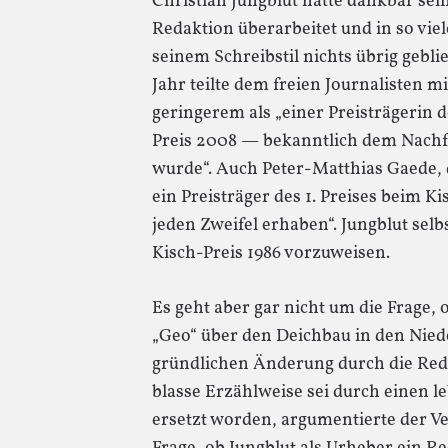
Christian Jungblut hätte dankbar sein
Redaktion überarbeitet und in so vie
seinem Schreibstil nichts übrig gebl
Jahr teilte dem freien Journalisten 
geringerem als „einer Preisträgerin 
Preis 2008 — bekanntlich dem Nachfo
wurde“. Auch Peter-Matthias Gaede, d
ein Preisträger des 1. Preises beim Ki
jeden Zweifel erhaben“. Jungblut selb
Kisch-Preis 1986 vorzuweisen.
Es geht aber gar nicht um die Frage, 
„Geo“ über den Deichbau in den Nied
gründlichen Änderung durch die Reda
blasse Erzählweise sei durch einen l
ersetzt worden, argumentierte der Ver