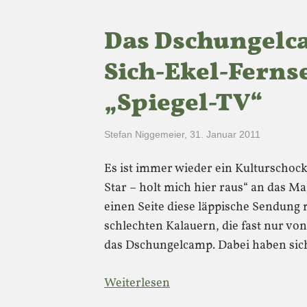
Das Dschungelc
Sich-Ekel-Ferns
„Spiegel-TV“
Stefan Niggemeier
,
31. Januar 2011
Es ist immer wieder ein Kulturschoc
Star – holt mich hier raus“ an das M
einen Seite diese läppische Sendung
schlechten Kalauern, die fast nur vo
das Dschungelcamp. Dabei haben sic
Weiterlesen