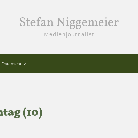
Stefan Niggemeier
Medienjournalist
Datenschutz
tag (10)