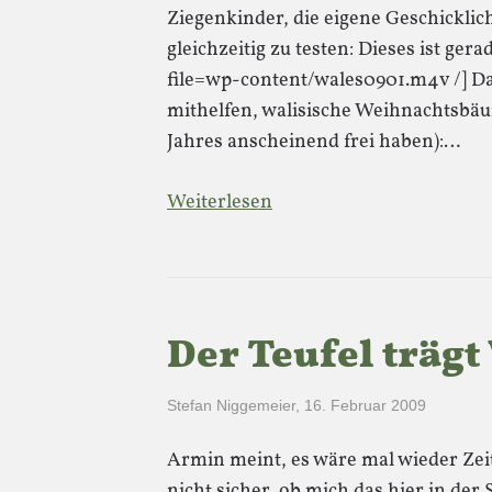
Ziegenkinder, die eigene Geschicklic
gleichzeitig zu testen: Dieses ist gera
file=wp-content/wales0901.m4v /] Da
mithelfen, walisische Weihnachtsbäu
Jahres anscheinend frei haben):…
Weiterlesen
Der Teufel trägt
Stefan Niggemeier
,
16. Februar 2009
Armin meint, es wäre mal wieder Zeit
nicht sicher, ob mich das hier in de