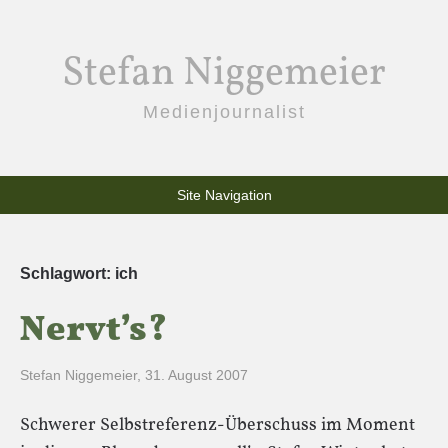
Stefan Niggemeier
Medienjournalist
Site Navigation
Schlagwort:
ich
Nervt’s?
Stefan Niggemeier
,
31. August 2007
Schwerer Selbstreferenz-Überschuss im Moment