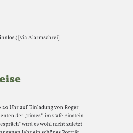
innlos.) [via Alarmschrei]
eise
ab 20 Uhr auf Einladung von Roger
nten der „Times“, im Café Einstein
spräch“ wird es wohl nicht zuletzt
angenen Jahr ein schönes Porträt