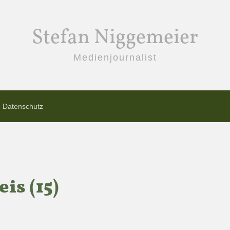
Stefan Niggemeier
Medienjournalist
Datenschutz
s (15)