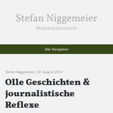
Stefan Niggemeier
Medienjournalist
Site Navigation
Stefan Niggemeier
,
10. August 2010
Olle Geschichten &
journalistische
Reflexe