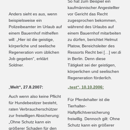
So hat zum Beispiel ein
kaufmännischer Angestellter
Anders sieht es aus, wenn
vor Gericht das Recht
beispielsweise ein
zugesprochen bekommen,
Polizeibeamter im Urlaub auf
während des Urlaubs auf
einem Bauernhof mithelfen
einem Bauernhof mitarbeiten
will: „Hier ist die geistige,
zu dürfen, berichtet Helmut
körperliche und seelische
Platow, Bereichsleiter des
Regeneration vom üblichen
Ressorts Recht bei […] ver.di
Job gegeben“, erklärt
in Berlin. Denn diese
Soldner.
Tätigkeit sei der geistigen,
körperlichen und seelischen
Regeneration förderlich.
„
Welt“, 27.8.2007:
„test“, 10.10.2006:
Auch wenn also keine Pflicht
Für Pferdehalter ist die
für Hundebesitzer besteht,
Tierhalter-
raten Verbraucherschützer
Haftpflichtversicherung
zur freiwilligen Absicherung:
freiwillig. Dennoch gilt: Ohne
„Ohne Schutz kann ein
Schutz kann ein größerer
größerer Schaden für den