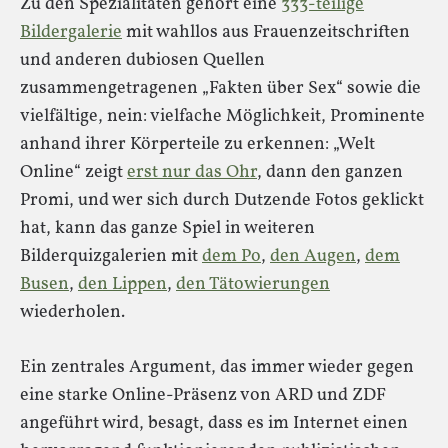
Zu den Spezialitäten gehört eine
333-teilige
Bildergalerie
mit wahllos aus Frauenzeitschriften
und anderen dubiosen Quellen
zusammengetragenen „Fakten über Sex“ sowie die
vielfältige, nein: vielfache Möglichkeit, Prominente
anhand ihrer Körperteile zu erkennen: „Welt
Online“ zeigt
erst nur das Ohr
, dann den ganzen
Promi, und wer sich durch Dutzende Fotos geklickt
hat, kann das ganze Spiel in weiteren
Bilderquizgalerien mit
dem Po
,
den Augen
,
dem
Busen
,
den Lippen
,
den Tätowierungen
wiederholen.
Ein zentrales Argument, das immer wieder gegen
eine starke Online-Präsenz von ARD und ZDF
angeführt wird, besagt, dass es im Internet einen