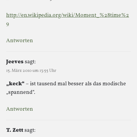
http://en.wikipedia.org/wiki/Moment_%28time%2
9
Antworten
Jeeves
sagt:
15. März 2010 um 13:55 Uhr
„keck“
– ist tausend mal besser als das modische
„spannend“.
Antworten
T. Zett
sagt: