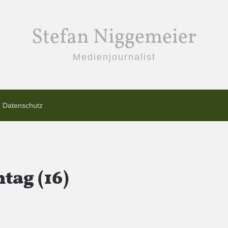
Stefan Niggemeier
Medienjournalist
Datenschutz
tag (16)