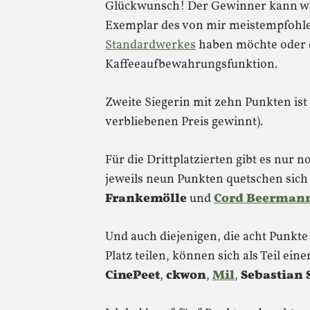
Glückwunsch! Der Gewinner kann wä
Exemplar des von mir meistempfohl
Standardwerkes
haben möchte oder d
Kaffeeaufbewahrungsfunktion.
Zweite Siegerin mit zehn Punkten is
verbliebenen Preis gewinnt).
Für die Drittplatzierten gibt es nur
jeweils neun Punkten quetschen sic
Frankemölle
und
Cord Beerman
Und auch diejenigen, die acht Punkte
Platz teilen, können sich als Teil eine
CinePeet
,
ckwon
,
Mil
,
Sebastian 