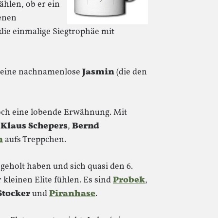
hlen, ob er ein
enen
ie einmalige Siegtrophäe mit
t eine nachnamenlose
Jasmin
(die den
 noch eine lobende Erwähnung. Mit
h
Klaus Schepers
,
Bernd
n
aufs Treppchen.
 geholt haben und sich quasi den 6.
r kleinen Elite fühlen. Es sind
Probek
,
Stocker
und
Piranhase
.