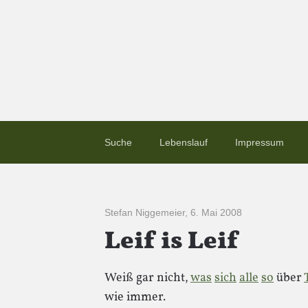
Suche
Lebenslauf
Impressum
Stefan Niggemeier
,
6. Mai 2008
Leif is Leif
Weiß gar nicht,
was
sich
alle
so
über
wie immer.