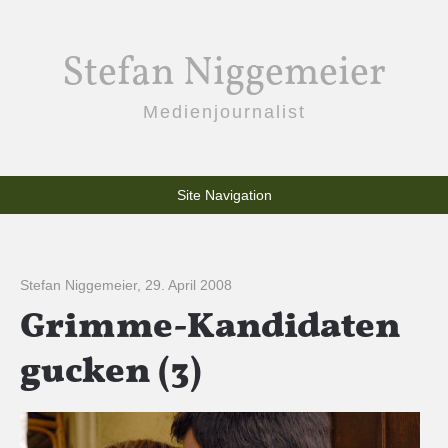
Stefan Niggemeier
Medienjournalist
Site Navigation
Stefan Niggemeier
,
29. April 2008
Grimme-Kandidaten
gucken (3)