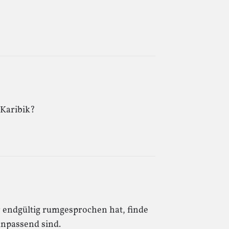
 Karibik?
ier endgültig rumgesprochen hat, finde
 unpassend sind.