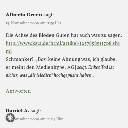
Alberto Green
sagt:
15. November 2009 um 11:59 Uhr
Die Achse des
Blöden
Guten hat auch was zu sagen:
http://www.ksta.de/html/artikel/1257858511708.sht
ml
Schmankerl:
„Das
[keine Ahnung was, ich glaube,
er meint den Medienhype, AG]
zeigt: Enkes Tod ist
nichts, was „die Medien“ hochgepusht haben.
„
Antworten
Daniel A.
sagt:
15. November 2009 um 12:04 Uhr