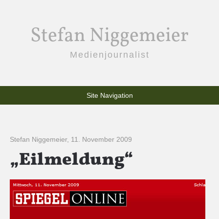
Stefan Niggemeier
Medienjournalist
Site Navigation
Stefan Niggemeier
,
11. November 2009
„Eilmeldung“