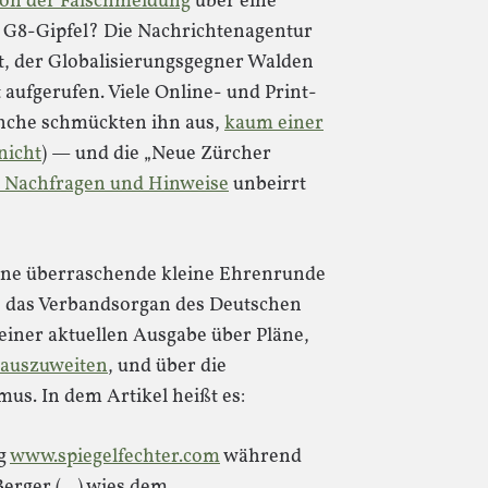
von der Falschmeldung
über eine
 G8-Gipfel? Die Nachrichtenagentur
et, der Globalisierungsgegner Walden
 aufgerufen. Viele Online- und Print-
che schmückten ihn aus,
kaum einer
nicht
) — und die „Neue Zürcher
r Nachfragen und Hinweise
unbeirrt
eine überraschende kleine Ehrenrunde
“, das Verbandsorgan des Deutschen
seiner aktuellen Ausgabe über Pläne,
 auszuweiten
, und über die
us. In dem Artikel heißt es:
og
www.spiegelfechter.com
während
Berger (…) wies dem