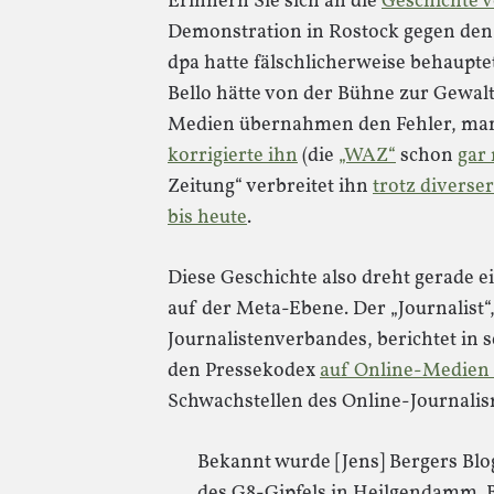
Erinnern Sie sich an die
Geschichte 
Demonstration in Rostock gegen den
dpa hatte fälschlicherweise behaupt
Bello hätte von der Bühne zur Gewalt
Medien übernahmen den Fehler, man
korrigierte ihn
(die
„WAZ“
schon
gar 
Zeitung“ verbreitet ihn
trotz diverse
bis heute
.
Diese Geschichte also dreht gerade 
auf der Meta-Ebene. Der „Journalist
Journalistenverbandes, berichtet in 
den Pressekodex
auf Online-Medien
Schwachstellen des Online-Journalism
Bekannt wurde [Jens] Bergers Bl
des G8-Gipfels in Heilgendamm. 