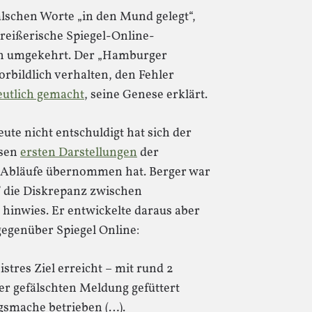
falschen Worte „in den Mund gelegt“,
 reißerische Spiegel-Online-
ern umgekehrt. Der „Hamburger
orbildlich verhalten, den Fehler
eutlich gemacht
, seine Genese erklärt.
ute nicht entschuldigt hat sich der
ssen
ersten Darstellungen
der
en Abläufe übernommen hat. Berger war
f die Diskrepanz zwischen
 hinwies. Er entwickelte daraus aber
gegenüber Spiegel Online:
istres Ziel erreicht – mit rund 2
er gefälschten Meldung gefüttert
gsmache betrieben (…).