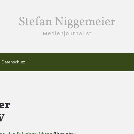
Stefan Niggemeier
Medienjournalist
Datenschutz
er
V