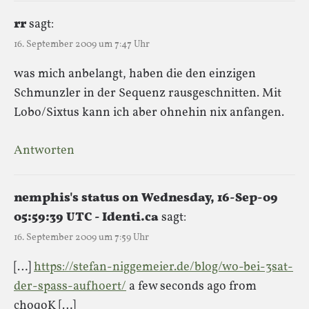
rr
sagt:
16. September 2009 um 7:47 Uhr
was mich anbelangt, haben die den einzigen
Schmunzler in der Sequenz rausgeschnitten. Mit
Lobo/Sixtus kann ich aber ohnehin nix anfangen.
Antworten
nemphis's status on Wednesday, 16-Sep-09
05:59:39 UTC - Identi.ca
sagt:
16. September 2009 um 7:59 Uhr
[…]
https://stefan-niggemeier.de/blog/wo-bei-3sat-
der-spass-aufhoert/
a few seconds ago from
choqoK […]