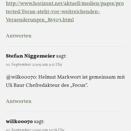
http://www.horizont.net/aktuell/medien/pages/pro
tected/Focus-steht-vor-weitreichenden-
Veraenderungen_86503.html
Antworten
Stefan Niggemeier
sagt:
10. September 2009 um 9:11 Uhr
@wilko0070: Helmut Markwort ist gemeinsam mit
Uli Baur Chefredakteur des „Focus“.
Antworten
wilko0070
sagt:
10. September 2009 um 10:18 Uhr