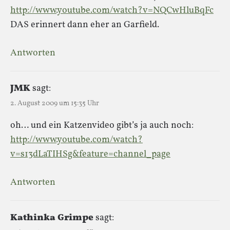
http://www.youtube.com/watch?v=NQCwHluBqFc
DAS erinnert dann eher an Garfield.
Antworten
JMK
sagt:
2. August 2009 um 15:35 Uhr
oh… und ein Katzenvideo gibt’s ja auch noch:
http://www.youtube.com/watch?
v=s13dLaTIHSg&feature=channel_page
Antworten
Kathinka Grimpe
sagt: