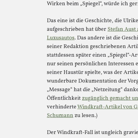
Wirken beim „Spiegel“, würde ich ge
Das eine ist die Geschichte, die Ulri
aufgeschrieben hat über
Stefan Aust 
Luxusautos
. Das andere ist die Gesch
seiner Redaktion geschriebenen Arti
stattdessen später einen „Spiegel“-Art
nur seinen persönlichen Interessen e
seiner Haustür spielte, was der Artik
wunderbare Dokumentation der Vorg
„Message“ hat die „Netzeitung“ dank
Öffentlichkeit
zugänglich gemacht u
verhinderte
Windkraft-Artikel von 
Schumann
zu lesen.)
Der Windkraft-Fall ist ungleich grav