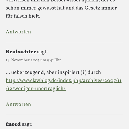
verweisen und den Besserwisser spielen, der es
schon immer gewusst hat und das Gesetz immer
für falsch hielt.
Antworten
Beobachter
sagt:
14. November 2007 um 9:41 Uhr
… ueberzeugend, aber inspiriert (?) durch
http://www.lawblog.de/index.php/archives/2007/11
/12/weniger-unertraglich/
Antworten
fnord
sagt: