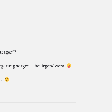
sträger“?
erärgerung sorgen… bei irgendwem.
on…