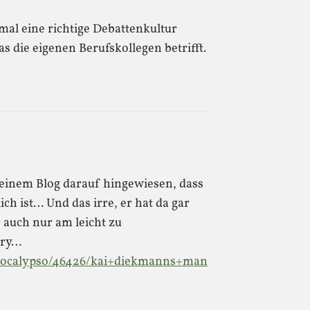
mal eine richtige Debattenkultur
 die eigenen Berufskollegen betrifft.
einem Blog darauf hingewiesen, dass
ch ist… Und das irre, er hat da gar
r auch nur am leicht zu
rry…
/apocalypso/46426/kai+diekmanns+man