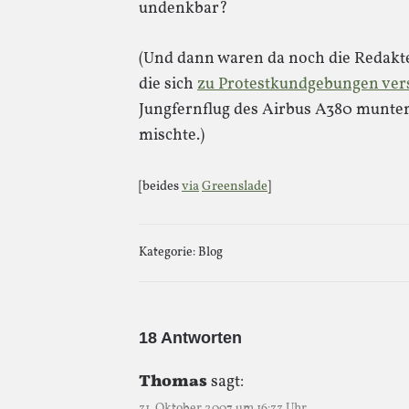
undenkbar?
(Und dann waren da noch die Redakt
die sich
zu Protestkundgebungen ve
Jungfernflug des Airbus A380 munter
mischte.)
[beides
via
Greenslade
]
Kategorie:
Blog
18 Antworten
Thomas
sagt:
31. Oktober 2007 um 16:33 Uhr