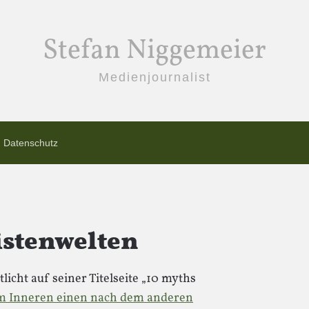
Stefan Niggemeier
Medienjournalist
Datenschutz
istenwelten
licht auf seiner Titelseite „10 myths
im Inneren einen nach dem anderen