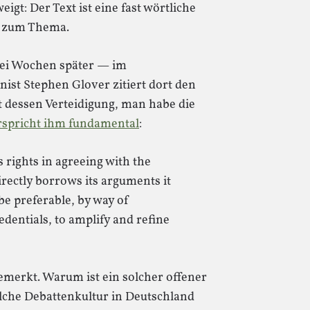
eigt: Der Text ist eine fast wörtliche
s zum Thema.
zwei Wochen später — im
st Stephen Glover zitiert dort den
 dessen Verteidigung, man habe die
rspricht ihm fundamental
:
s rights in agreeing with the
irectly borrows its arguments it
be preferable, by way of
dentials, to amplify and refine
emerkt. Warum ist ein solcher offener
olche Debattenkultur in Deutschland