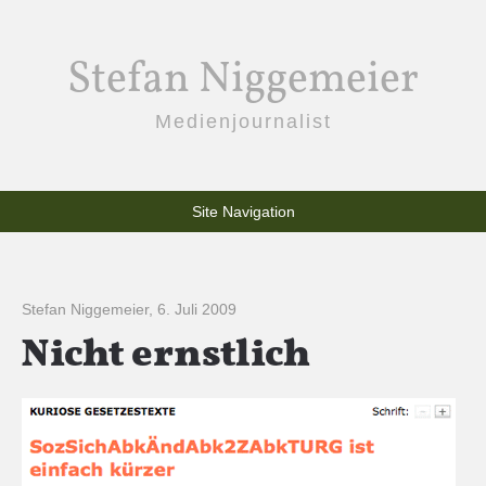
Stefan Niggemeier
Medienjournalist
Site Navigation
Stefan Niggemeier
,
6. Juli 2009
Nicht ernstlich