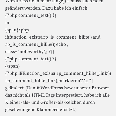
WordPress noch nicht lange]) – muss auch noch
geändert werden. Dazu habe ich einfach
{?php comment_text() ?}
in
{span{?php
if(function_exists(‚rp_is_comment_hilite‘) and
rp_is_comment_hilite()) echo ‚
class=“noteworthy“‚; ?}}
{?php comment_text() ?}
{/span}
{?php if(function_exists(‚rp_comment_hilite_link‘))
rp_comment_hilite_link(‚markieren‘,“,“); ?}
geändert. (Damit WordPress bzw. unserer Browser
das nicht als HTML Tags interpretiert, habe ich alle
Kleiner-als- und Größer-als-Zeichen durch
geschwungene Klammern ersetzt.)