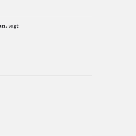
on.
sagt: