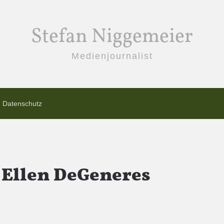
Stefan Niggemeier
Medienjournalist
Datenschutz
 Ellen DeGeneres