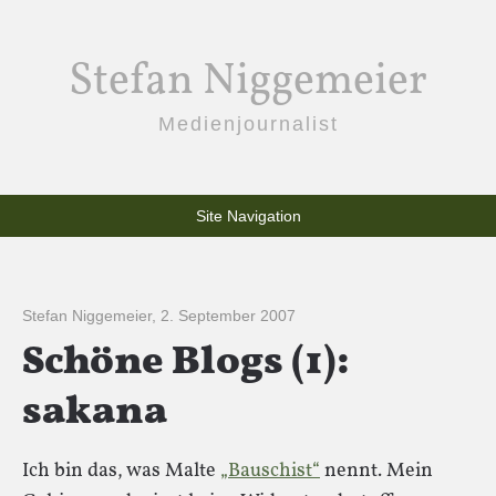
Stefan Niggemeier
Medienjournalist
Site Navigation
Stefan Niggemeier
,
2. September 2007
Schöne Blogs (1):
sakana
Ich bin das, was Malte
„Bauschist“
nennt. Mein