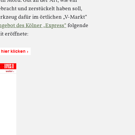
inem Mord. Gut an der Art, wie ein
racht und zerstückelt haben soll,
erkzeug dafür im örtlichen „V-Markt“
gebot des Kölner „Express“
folgende
t eröffnete: