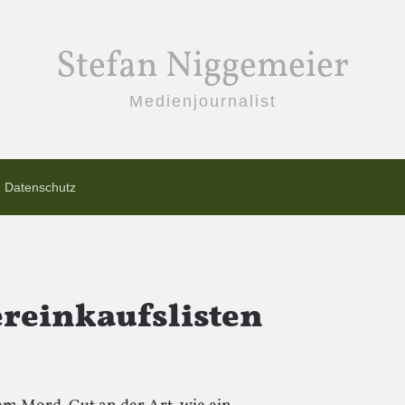
Stefan Niggemeier
Medienjournalist
Datenschutz
reinkaufslisten