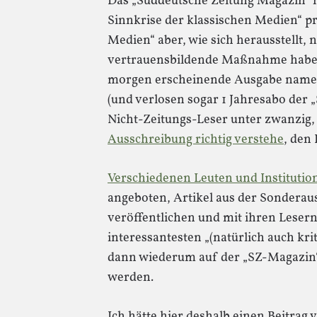
Das „Süddeutsche Zeitung Magazin“ h
Sinnkrise der klassischen Medien“ pr
Medien“ aber, wie sich herausstellt, n
vertrauensbildende Maßnahme haben 
morgen erscheinende Ausgabe name
(und verlosen sogar 1 Jahresabo der
Nicht-Zeitungs-Leser unter zwanzig,
Ausschreibung richtig verstehe
, den
Verschiedenen Leuten und Institutio
angeboten, Artikel aus der Sonderaus
veröffentlichen und mit ihren Lesern
interessantesten „(natürlich auch kr
dann wiederum auf der „SZ-Magazin“-
werden.
Ich hätte hier deshalb einen Beitrag 