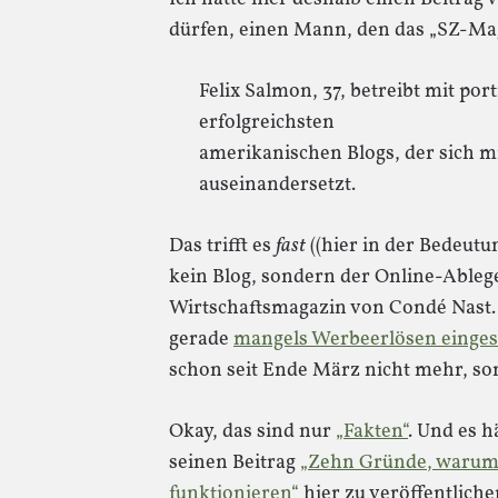
dürfen, einen Mann, den das „SZ-Maga
Felix Salmon, 37, betreibt mit por
erfolgreichsten
amerikanischen Blogs, der sich m
auseinandersetzt.
Das trifft es
fast
((hier in der Bedeutun
kein Blog, sondern der Online-Ablege
Wirtschaftsmagazin von Condé Nast. 
gerade
mangels Werbeerlösen eingest
schon seit Ende März nicht mehr, s
Okay, das sind nur
„Fakten“
. Und es h
seinen Beitrag
„Zehn Gründe, warum 
funktionieren“
hier zu veröffentlich