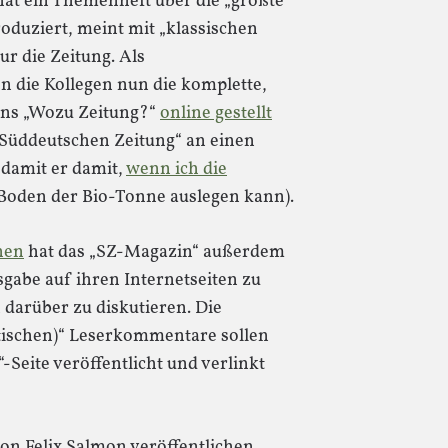
at ein Themenheft über die „größte
oduziert, meint mit „klassischen
ur die Zeitung. Als
die Kollegen nun die komplette,
ns „Wozu Zeitung?“
online gestellt
 „Süddeutschen Zeitung“ an einen
 damit er damit,
wenn ich die
 Boden der Bio-Tonne auslegen kann).
nen
hat das „SZ-Magazin“ außerdem
gabe auf ihren Internetseiten zu
 darüber zu diskutieren. Die
itischen)“ Leserkommentare sollen
Seite veröffentlicht und verlinkt
von Felix Salmon veröffentlichen