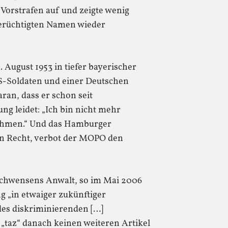
Vorstrafen auf und zeigte wenig
berüchtigten Namen wieder
August 1953 in tiefer bayerischer
US-Soldaten und einer Deutschen
aran, dass er schon seit
ng leidet: „Ich bin nicht mehr
nehmen.“ Und das Hamburger
n Recht, verbot der MOPO den
Schwensens Anwalt, so im Mai 2006
ung „in etwaiger zukünftiger
des diskriminierenden […]
„taz“ danach keinen weiteren Artikel