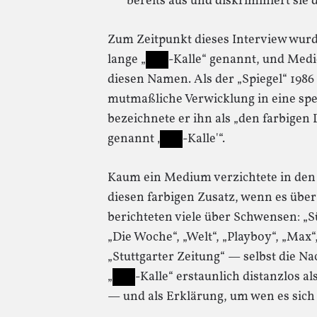
bereits aus und diskriminiert sie 
Zum Zeitpunkt dieses Interview wur
lange „
-Kalle“ genannt, und Medi
diesen Namen. Als der „Spiegel“ 198
mutmaßliche Verwicklung in eine spek
bezeichnete er ihn als „den farbigen
genannt ‚
-Kalle'“.
Kaum ein Medium verzichtete in den
diesen farbigen Zusatz, wenn es übe
berichteten viele über Schwensen: „Sü
„Die Woche“, „Welt“, „Playboy“, „Max“,
„Stuttgarter Zeitung“ — selbst die 
„
-Kalle“ erstaunlich distanzlos 
— und als Erklärung, um wen es sich