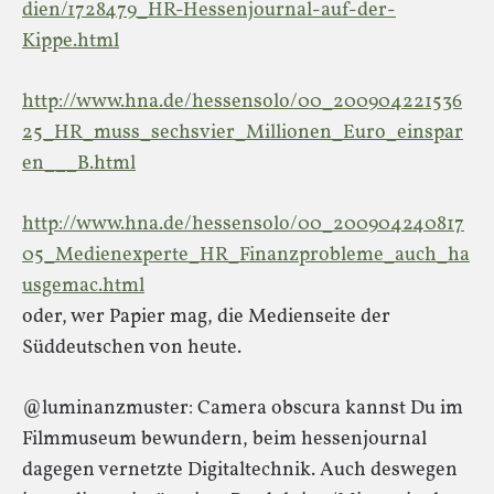
dien/1728479_HR-Hessenjournal-auf-der-
Kippe.html
http://www.hna.de/hessensolo/00_200904221536
25_HR_muss_sechsvier_Millionen_Euro_einspar
en___B.html
http://www.hna.de/hessensolo/00_200904240817
05_Medienexperte_HR_Finanzprobleme_auch_ha
usgemac.html
oder, wer Papier mag, die Medienseite der
Süddeutschen von heute.
@luminanzmuster: Camera obscura kannst Du im
Filmmuseum bewundern, beim hessenjournal
dagegen vernetzte Digitaltechnik. Auch deswegen