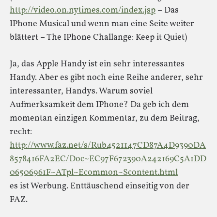
http://video.on.nytimes.com/index.jsp
– Das
IPhone Musical und wenn man eine Seite weiter
blättert – The IPhone Challange: Keep it Quiet)
Ja, das Apple Handy ist ein sehr interessantes
Handy. Aber es gibt noch eine Reihe anderer, sehr
interessanter, Handys. Warum soviel
Aufmerksamkeit dem IPhone? Da geb ich dem
momentan einzigen Kommentar, zu dem Beitrag,
recht:
http://www.faz.net/s/Rub4521147CD87A4D9390DA
8578416FA2EC/Doc~EC97F672390A242169C5A1DD
06506961F~ATpl~Ecommon~Scontent.html
es ist Werbung. Enttäuschend einseitig von der
FAZ.