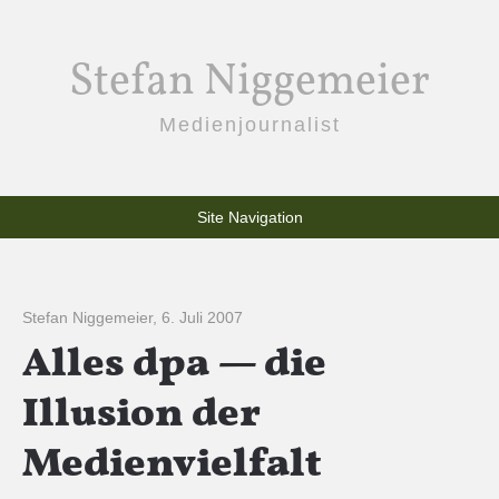
Stefan Niggemeier
Medienjournalist
Site Navigation
Stefan Niggemeier
,
6. Juli 2007
Alles dpa — die
Illusion der
Medienvielfalt