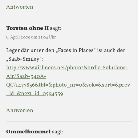
Antworten
Torsten ohne H
sagt:
6. April 2009 um 21:04 Uhr
Legendär unter den „Faces in Places“ ist auch der
„Saab-Smiley“:
http://www.airliners.net/photo/Nordic-Solutions-
Air/Saab-340A-
QC/1477836&tbl=&photo_nr=0&sok=&sort=&prev
_id=&next_id=0594539
Antworten
Ommelbommel
sagt: