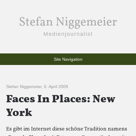
Stefan Niggemeier
Medienjournalist
Site Navigation
Stefan Niggemeier
,
5. April 2009
Faces In Places: New
York
Es gibt im Internet diese schöne Tradition namens