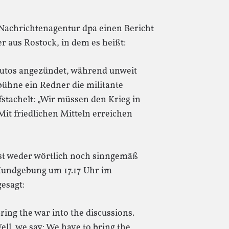
Nachrichtenagentur dpa einen Bericht
 aus Rostock, in dem es heißt:
Autos angezündet, während unweit
ühne ein Redner die militante
stachelt: „Wir müssen den Krieg in
it friedlichen Mitteln erreichen
 ist weder wörtlich noch sinngemäß
Kundgebung um 17.17 Uhr im
esagt:
ring the war into the discussions.
ell, we say: We have to bring the