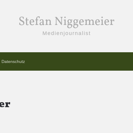
Stefan Niggemeier
Medienjournalist
Datenschutz
er