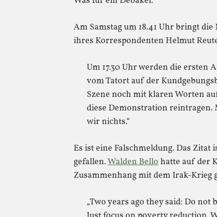
Was für ein Debakel.
Am Samstag um 18.41 Uhr bringt die 
ihres Korrespondenten Helmut Reuter
Um 17.30 Uhr werden die ersten 
vom Tatort auf der Kundgebungsb
Szene noch mit klaren Worten auf
diese Demonstration reintragen. M
wir nichts.“
Es ist eine Falschmeldung. Das Zitat
gefallen.
Walden Bello
hatte auf der 
Zusammenhang mit dem Irak-Krieg g
„Two years ago they said: Do not b
Just focus on poverty reduction. W